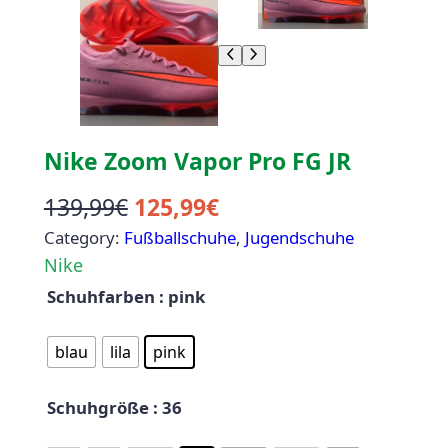
Nike Zoom Vapor Pro FG JR
139,99
€
125,99
€
Category:
Fußballschuhe
, 
Jugendschuhe
Nike
Schuhfarben
: pink
blau
lila
pink
Schuhgröße
: 36