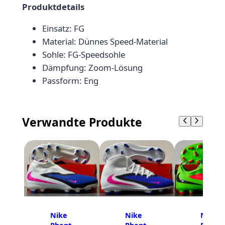
p
Produktdetails
o
Einsatz: FG
r
Material: Dünnes Speed-Material
P
Sohle: FG-Speedsohle
r
Dämpfung: Zoom-Lösung
o
Passform: Eng
F
G
J
Verwandte Produkte
R
M
e
n
g
e
Nike
Nike
Nike