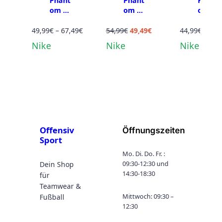
Phant
Phant
Phant
om 6
om 6
om
high
high
Low
Acade
Preisspanne:
Club
Ursprünglicher
Aktueller
Acade
49,99
€
–
67,49
€
54,99
€
49,49
€
44,99
€
–
67,
my FG
FG MG
my
49,99€
Preis
Preis
Nike
Nike
Nike
MG JR
JR
FG/M
bis
war:
ist:
G JR
67,49€
54,99€
49,49€.
Offensiv
Öffnungszeiten
Sport
Mo. Di. Do. Fr. :
09:30-12:30 und
Dein Shop
14:30-18:30
für
Teamwear &
Mittwoch: 09:30 –
Fußball
12:30