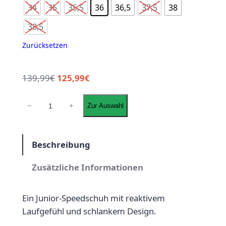
34
35
35,5
36
36,5
37,5
38
38,5
Zurücksetzen
139,99
€
125,99
€
N
−
+
Zur Auswahl
i
k
e
Beschreibung
Z
o
Zusätzliche Informationen
o
m
Ein Junior-Speedschuh mit reaktivem
V
Laufgefühl und schlankem Design.
a