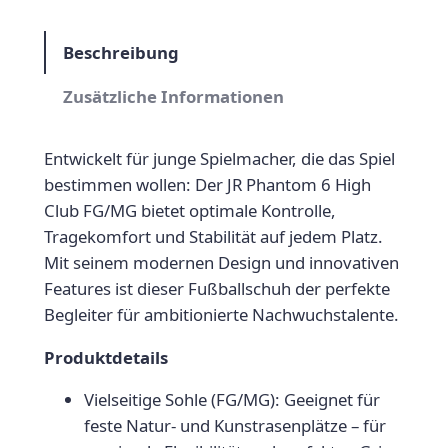
k
e
Beschreibung
P
h
Zusätzliche Informationen
a
n
Entwickelt für junge Spielmacher
, die das Spiel
t
bestimmen wollen: Der
JR Phantom 6 High
o
Club FG/MG
bietet optimale Kontrolle,
m
Tragekomfort und Stabilität auf jedem Platz.
6
Mit seinem modernen Design und innovativen
h
Features ist dieser Fußballschuh der perfekte
i
Begleiter für ambitionierte Nachwuchstalente.
g
h
Produktdetails
C
Vielseitige Sohle (FG/MG):
Geeignet für
l
feste Natur- und Kunstrasenplätze – für
u