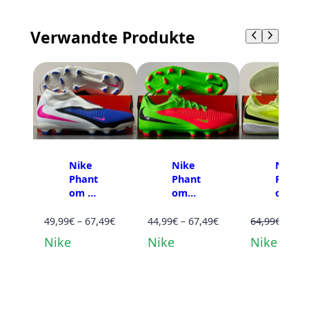
Verwandte Produkte
Nike
Nike
Nike
Phant
Phant
Phant
om 6
om
om
high
Low
Low
Acade
Preisspanne:
Acade
Preisspanne:
Acade
Urspr
49,99
€
–
67,49
€
44,99
€
–
67,49
€
64,99
€
58,49
my FG
my
my IC
49,99€
44,99€
Preis
Nike
Nike
Nike
MG JR
FG/M
JR
bis
bis
war:
G JR
67,49€
67,49€
64,99