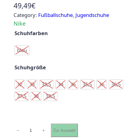
49,49
€
Category:
Fußballschuhe
, 
Jugendschuhe
Nike
Schuhfarben
blau
Schuhgröße
32
33
33,5
34
35
35,5
36
36,5
37,5
38
38,5
N
−
+
Zur Auswahl
i