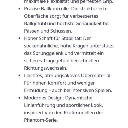
maximale Flexibilität und perfekten Grip.
b
Präzise Ballkontrolle:
Die strukturierte
F
Oberfläche sorgt für verbessertes
G
Ballgefühl und höchste Genauigkeit bei
M
Pässen und Schüssen.
G
Hoher Schaft für Stabilität:
Der
J
sockenähnliche, hohe Kragen unterstützt
R
das Sprunggelenk und vermittelt ein
M
sicheres Tragegefühl bei schnellen
e
Richtungswechseln.
n
Leichtes, atmungsaktives Obermaterial:
g
Für hohen Komfort und weniger
e
Ermüdung – auch bei intensiven Spielen.
Modernes Design:
Dynamische
Linienführung und sportlicher Look,
inspiriert von den Profimodellen der
Phantom-Serie.