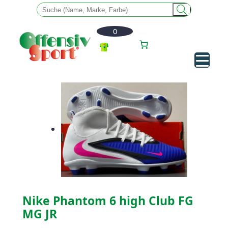
0
Zum
Inhalt
springen
Nike Phantom 6 high Club FG
MG JR