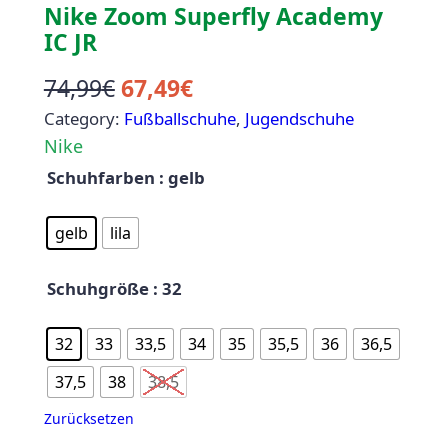
Nike Zoom Superfly Academy
IC JR
U
A
74,99
€
67,49
€
Category:
r
Fußballschuhe
k
, 
Jugendschuhe
Nike
s
t
Schuhfarben
: gelb
p
u
r
e
gelb
lila
ü
l
Schuhgröße
: 32
n
l
g
e
32
33
33,5
34
35
35,5
36
36,5
l
r
37,5
38
38,5
i
P
Zurücksetzen
c
r