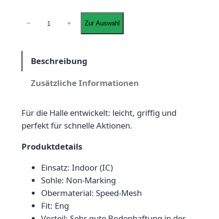
h
e
N
−
+
Zur Auswahl
i
e
i
k
r
s
e
Beschreibung
P
i
Z
o
Zusätzliche Informationen
r
s
o
e
t
m
Für die Halle entwickelt: leicht, griffig und
S
i
:
perfekt für schnelle Aktionen.
u
s
6
p
Produktdetails
w
7
e
Einsatz: Indoor (IC)
r
a
,
Sohle: Non-Marking
f
r
4
Obermaterial: Speed-Mesh
l
Fit: Eng
:
9
y
Vorteil: Sehr gute Bodenhaftung in der