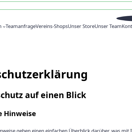
n
Teamanfrage
Vereins-Shops
Unser Store
Unser Team
Kont
chutzerklärung
chutz auf einen Blick
e Hinweise
nweise geben einen einfachen Überblick darüber, was mit 