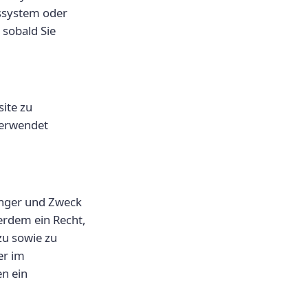
bssystem oder
 sobald Sie
site zu
verwendet
änger und Zweck
erdem ein Recht,
zu sowie zu
er im
n ein