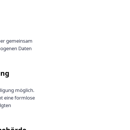
 oder gemeinsam
ezogenen Daten
ung
lligung möglich.
cht eine formlose
lgten
sbehörde