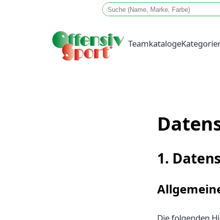
Teamkataloge
Kategorie
Zum
Inhalt
springen
Datens
1. Datens
Allgemein
Die folgenden Hi