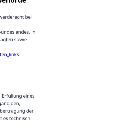
werderecht bei
Bundeslandes, in
ragten sowie
en_links-
 Erfüllung eines
 gängigen,
Übertragung der
t es technisch