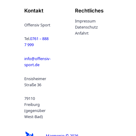
a
4
r
,
Kontakt
Rechtliches
:
9
1
9
Impressum
Offensiv Sport
Datenschutz
4
€
Anfahrt
9
.
Tel.
0761 – 888
,
7 999
9
9
info@offensiv-
€
sport.de
Ensisheimer
Straße 36
79110
Freiburg
(gegenüber
West-Bad)
Marmenio © 2026