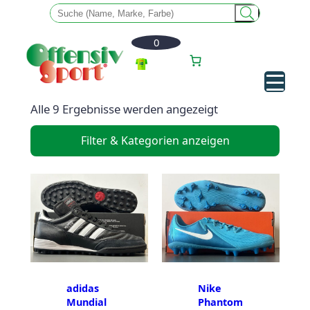
0
Zum
Alle 9 Ergebnisse werden angezeigt
Inhalt
Filter & Kategorien anzeigen
springen
adidas
Nike
Mundial
Phantom