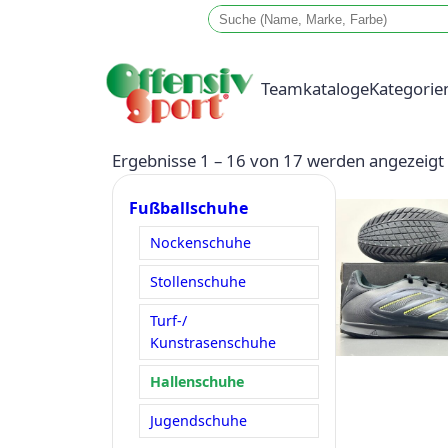
Teamkataloge
Kategorie
Zum
Ergebnisse 1 – 16 von 17 werden angezeigt
Inhalt
Fußballschuhe
springen
Nockenschuhe
Stollenschuhe
Turf-/
Kunstrasenschuhe
Hallenschuhe
Jugendschuhe