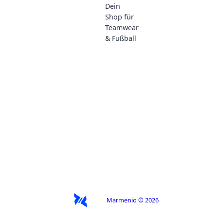
e
9
Dein
r
9
Shop für
P
€
Teamwear
r
& Fußball
e
i
s
w
a
r
:
8
4
,
9
9
€
Marmenio © 2026