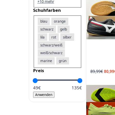
ö
+10 mehr
r
s
ß
ü
Schuhfarben
w
e
n
a
S
blau
orange
g
r
c
l
:
schwarz
gelb
h
i
5
lila
rot
silber
u
c
4
schwarz/weiß
h
h
,
e
9
weiß/schwarz
f
r
9
a
marine
grün
P
€
r
Preis
U
89,99
€
80,99
r
b
r
e
e
s
i
n
49€
135€
p
s
Anwenden
r
w
ü
a
n
r
g
: