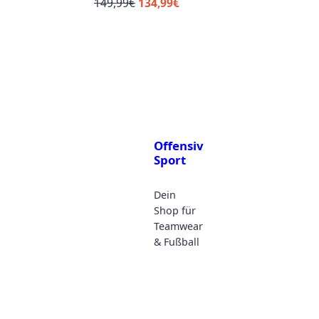
Ursprünglicher
Aktueller
149,99
€
134,99
€
Preis
Preis
war:
ist:
149,99€
134,99€.
Offensiv
Sport
Dein
Shop für
Teamwear
& Fußball