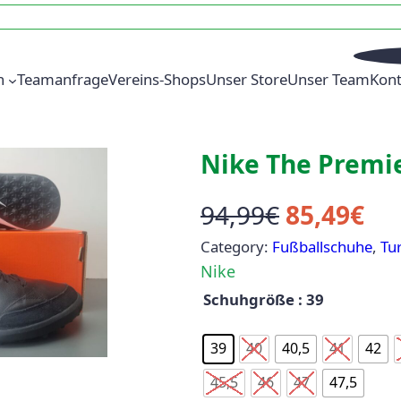
n
Teamanfrage
Vereins-Shops
Unser Store
Unser Team
Kont
Nike The Premie
U
A
94,99
€
85,49
€
Category:
Fußballschuhe
, 
Tu
r
k
Nike
s
t
Schuhgröße
: 39
p
u
39
40
40,5
41
42
r
e
45,5
46
47
47,5