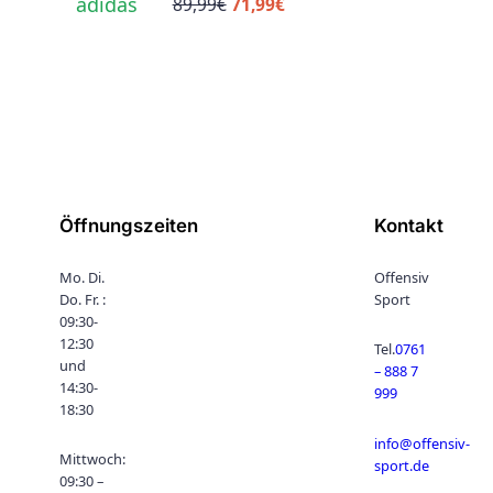
adidas
Ursprünglicher
Aktueller
89,99
€
71,99
€
Preis
Preis
war:
ist:
89,99€
71,99€.
Öffnungszeiten
Kontakt
Mo. Di.
Offensiv
Do. Fr. :
Sport
09:30-
12:30
Tel.
0761
und
– 888 7
14:30-
999
18:30
info@offensiv-
Mittwoch:
sport.de
09:30 –