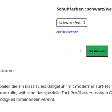
ü
l
Schuhfarben
: schwarz/we
n
l
schwarz/weiß
g
e
Zurücksetzen
l
r
i
P
N
−
+
Zur Auswahl
i
c
r
k
e
h
e
ationen
T
e
i
h
 Spieler, die ein klassisches Ballgefühl mit moderner Turf-
e
r
s
kontrolle, während das spezielle Turf-Profil zuverlässigen 
P
ändigkeit miteinander vereint.
r
P
i
e