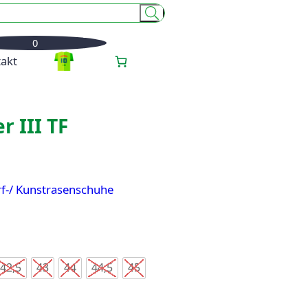
0
akt
r III TF
rf-/ Kunstrasenschuhe
42,5
43
44
44,5
45