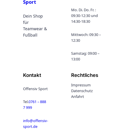
:
Sport
4
Mo. Di. Do. Fr. :
4
09:30-12:30 und
Dein Shop
,
14:30-18:30
für
9
Teamwear &
9
Mittwoch: 09:30 –
Fußball
€
12:30
b
i
s
Samstag: 09:00 –
4
13:00
9
,
Kontakt
Rechtliches
4
9
Impressum
€
Offensiv Sport
Datenschutz
Anfahrt
Tel.
0761 – 888
7 999
info@offensiv-
sport.de