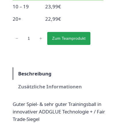
10 – 19
23,99
€
20+
22,99
€
U
−
+
Zum Teamprodukt
h
l
s
p
o
Beschreibung
r
Zusätzliche Informationen
t
A
T
Guter Spiel- & sehr guter Trainingsball in
T
innovativer ADDGLUE Technologie + / Fair
A
Trade-Siegel
C