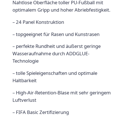
Nahtlose Oberfläche toller PU-Fußball mit
K
optimalem Gripp und hoher Abriebfestigkeit.
A
D
– 24 Panel Konstruktion
D
G
– topgeeignet für Rasen und Kunstrasen
L
– perfekte Rundheit und äußerst geringe
U
Wasseraufnahme durch ADDGLUE-
E
Technologie
F
A
– tolle Spieleigenschaften und optimale
I
Haltbarkeit
R
T
– High-Air-Retention-Blase mit sehr geringem
R
Luftverlust
A
– FIFA Basic Zertifizierung
D
E