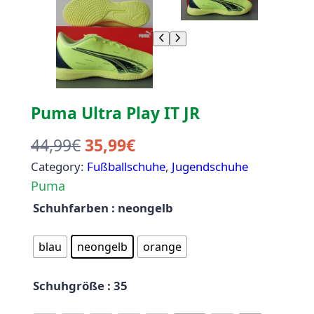
Puma Ultra Play IT JR
U
A
44,99
€
35,99
€
Category:
r
Fußballschuhe
k
, 
Jugendschuhe
Puma
s
t
Schuhfarben
: neongelb
p
u
r
e
blau
neongelb
orange
ü
l
Schuhgröße
: 35
n
l