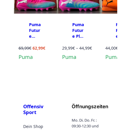
Puma
Puma
Puma
Futur
Futur
Futur
e
e Play
e Play
Match
FG/AG
IT JR
FG/AG
Ursprünglicher
Aktueller
JR
Preisspanne:
69,99
€
62,99
€
29,99
€
–
44,99
€
44,00
€
–
44,
JR
Preis
Preis
29,99€
Puma
Puma
Puma
war:
ist:
bis
69,99€
62,99€.
44,99€
Offensiv
Öffnungszeiten
Sport
Mo. Di. Do. Fr. :
09:30-12:30 und
Dein Shop