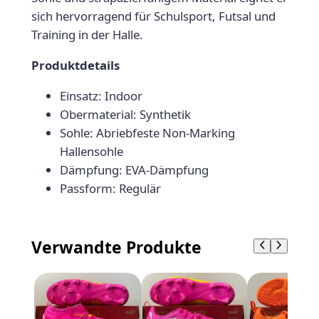
l
e
i
sich hervorragend für Schulsport, Futsal und
a
,
a
r
s
Training in der Halle.
r
9
y
P
i
I
Produktdetails
r
s
:
9
T
e
t
4
€
Einsatz: Indoor
J
i
:
Obermaterial: Synthetik
R
4
.
s
3
Sohle: Abriebfeste Non-Marking
M
w
5
,
Hallensohle
e
a
,
Dämpfung: EVA-Dämpfung
9
n
r
9
Passform: Regulär
g
:
9
9
e
4
€
€
4
.
Verwandte Produkte
,
9
9
€