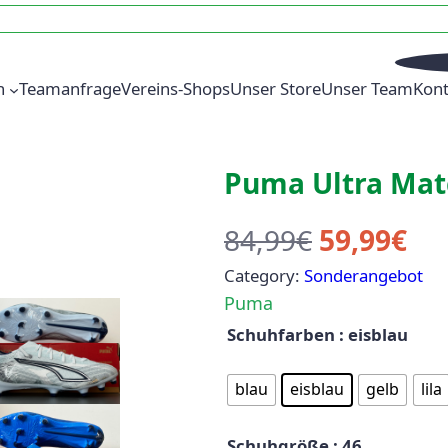
n
Teamanfrage
Vereins-Shops
Unser Store
Unser Team
Kont
Puma Ultra Mat
U
A
84,99
€
59,99
€
Category:
Sonderangebot
r
k
Puma
s
t
Schuhfarben
: eisblau
p
u
blau
eisblau
gelb
lila
r
e
Schuhgröße
: 46