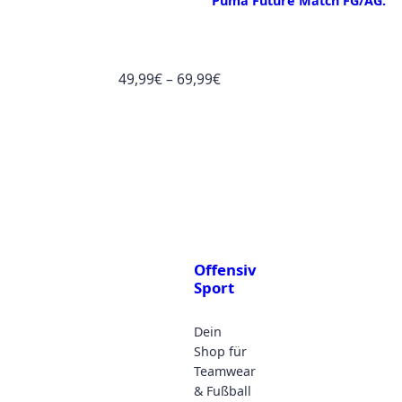
Puma Future Match FG/AG.
Preisspanne:
49,99
€
–
69,99
€
49,99€
bis
69,99€
Offensiv
Sport
Dein
Shop für
Teamwear
& Fußball