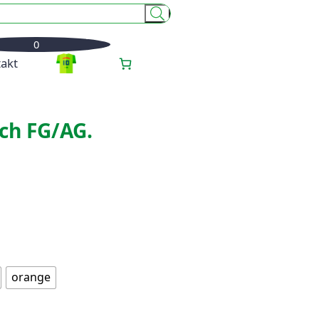
0
akt
ch FG/AG.
orange