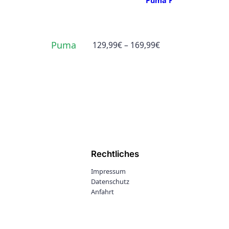
Puma Future Ultimate 
Puma
Preisspanne:
129,99
€
–
169,99
€
129,99€
bis
169,99€
Rechtliches
Impressum
Datenschutz
Anfahrt