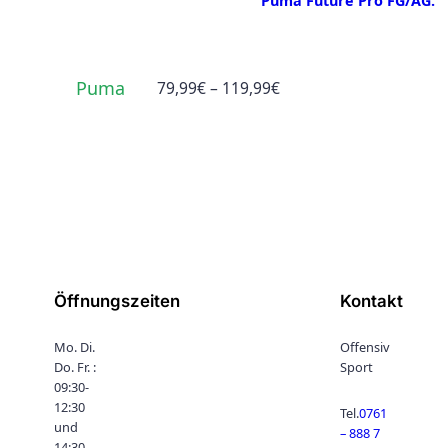
Puma Future Pro FG/AG.
Puma
Preisspanne:
79,99
€
–
119,99
€
79,99€
bis
119,99€
Öffnungszeiten
Kontakt
Mo. Di.
Offensiv
Do. Fr. :
Sport
09:30-
12:30
Tel.
0761
und
– 888 7
14:30-