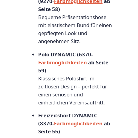
(9270-
Farbmöglichkeiten
ab
b
Seite 58)
1
Bequeme Präsentationshose
0
mit elastischem Bund für einen
S
gepflegten Look und
e
angenehmen Sitz.
t
s
Polo DYNAMIC (6370-
M
Farbmöglichkeiten
ab Seite
e
59)
n
Klassisches Poloshirt im
g
zeitlosen Design – perfekt für
e
einen seriösen und
einheitlichen Vereinsauftritt.
Freizeitshort DYNAMIC
(8370-
Farbmöglichkeiten
ab
Seite 55)