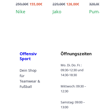
EMY
Ursprünglicher
Aktueller
MIC
Ursprünglicher
Aktueller
SENIO
Ursp
259,00
€
155,00
€
229,00
€
126,00
€
320,00
€
190
25
JUNIO
Rㅤㅤㅤ ab
Preis
Preis
Preis
Preis
Prei
Nike
Jako
Puma
SENIO
R ㅤab
10
war:
ist:
war:
ist:
war:
R ab
10
Sets
259,00€
155,00€.
229,00€
126,00€.
320
10
Sets
Sets
Offensiv
Öffnungszeiten
Sport
Mo. Di. Do. Fr. :
09:30-12:30 und
Dein Shop
14:30-18:30
für
Teamwear &
Mittwoch: 09:30 –
Fußball
12:30
Samstag: 09:00 –
13:00