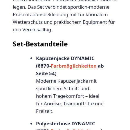
:
0
e
legen. Das Set verbindet sportlich-moderne
t
Präsentationsbekleidung mit funktionalem
2
0
D
Wetterschutz und praktischem Equipment für
5
€
Y
den Vereinsalltag.
N
9
.
Set-Bestandteile
A
,
M
9
I
Kapuzenjacke DYNAMIC
C
(6870-
Farbmöglichkeiten
ab
9
S
Seite 54)
€
E
Moderne Kapuzenjacke mit
N
sportlichem Schnitt und
I
hohem Tragekomfort – ideal
O
für Anreise, Teamauftritte und
R
Freizeit.
Polyesterhose DYNAMIC
a