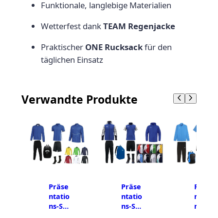
Funktionale, langlebige Materialien
Wetterfest dank
TEAM Regenjacke
Praktischer
ONE Rucksack
für den
täglichen Einsatz
Verwandte Produkte
Präse
Präse
Präse
ntatio
ntatio
ntatio
ns-Set
ns-Set
ns-Set
ACAD
DYNA
GOAL