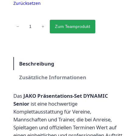
i
P
Zurücksetzen
c
r
h
e
P
−
+
Zum Teamprodukt
r
e
i
ä
r
s
s
P
i
e
n
Beschreibung
r
s
t
e
t
Zusätzliche Informationen
a
t
i
:
i
Das
JAKO Präsentations-Set DYNAMIC
s
1
o
Senior
ist eine hochwertige
w
4
n
Komplettausstattung für Vereine,
s
Mannschaften und Trainer, die bei Anreise,
a
2
-
Spieltagen und offiziellen Terminen Wert auf
r
,
S
einen einheitlichen und professionellen Auftritt