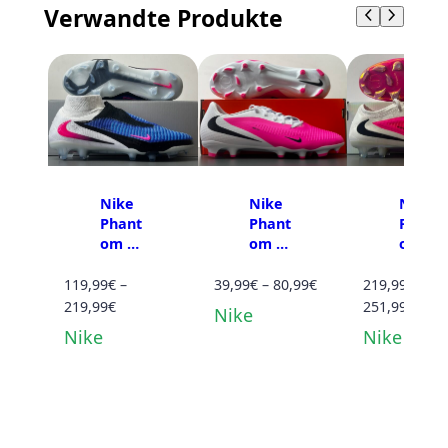
:
9
9
Verwandte Produkte
m
9
€
€
y
4
.
F
,
G
9
M
9
e
€
n
g
Nike
Nike
Nike
Phant
Phant
Phant
e
om 6
om 6
om 6
High
Low
Low
Elite
Acade
Preisspanne:
Elite
119,99
€
–
39,99
€
–
80,99
€
219,99
€
–
FG
my
FG
Preisspanne:
39,99€
Prei
219,99
€
251,99
€
Nike
FG/M
119,99€
bis
219,
Nike
Nike
G
bis
80,99€
bis
219,99€
251,