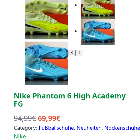
Nike Phantom 6 High Academy
FG
U
A
94,99
€
69,99
€
Category:
r
Fußballschuhe
k
, 
Neuheiten
, 
Nockenschuhe
Nike