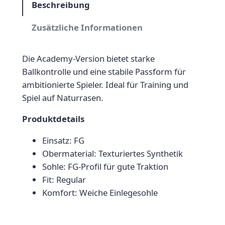
ü
l
Beschreibung
r
s
P
n
l
h
e
t
Zusätzliche Informationen
g
e
a
l
r
i
:
n
i
P
Die Academy-Version bietet starke
s
6
t
c
r
Ballkontrolle und eine stabile Passform für
o
w
9
h
e
ambitionierte Spieler. Ideal für Training und
m
e
i
Spiel auf Naturrasen.
a
,
6
r
s
r
9
H
Produktdetails
P
i
i
r
s
:
9
Einsatz: FG
g
e
t
9
€
Obermaterial: Texturiertes Synthetik
h
i
:
Sohle: FG-Profil für gute Traktion
A
4
.
s
6
Fit: Regular
c
w
9
,
Komfort: Weiche Einlegesohle
a
a
,
9
d
r
9
e