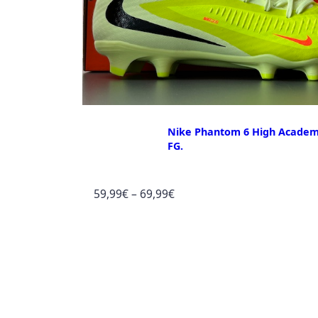
Nike Phantom 6 High Acade
FG.
Preisspanne:
59,99
€
–
69,99
€
59,99€
bis
69,99€