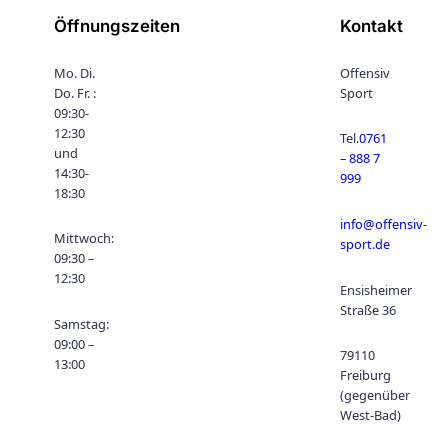
Öffnungszeiten
Kontakt
Mo. Di.
Offensiv
Do. Fr. :
Sport
09:30-
12:30
Tel.
0761
und
– 888 7
14:30-
999
18:30
info@offensiv-
Mittwoch:
sport.de
09:30 –
12:30
Ensisheimer
Straße 36
Samstag:
09:00 –
79110
13:00
Freiburg
(gegenüber
West-Bad)