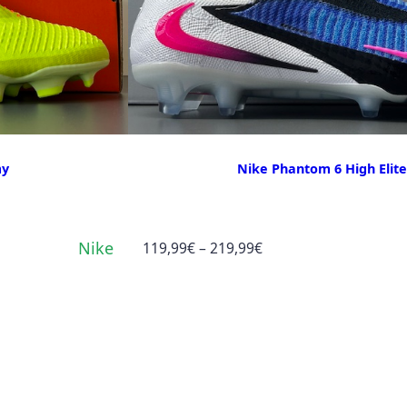
9
,
9
9
my
Nike Phantom 6 High Elite
€
Nike
Preisspanne:
119,99
€
–
219,99
€
119,99€
bis
219,99€