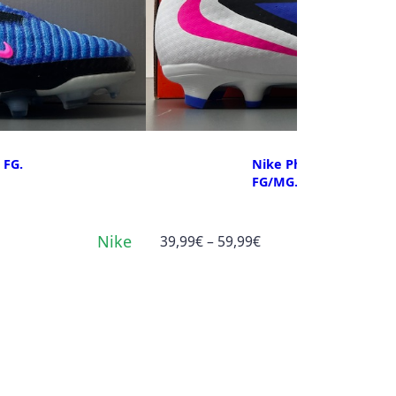
 FG.
Nike Phantom 6 Low 
FG/MG.
Nike
Preisspanne:
39,99
€
–
59,99
€
39,99€
bis
59,99€