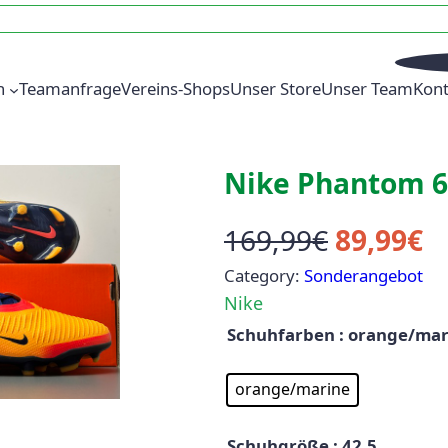
n
Teamanfrage
Vereins-Shops
Unser Store
Unser Team
Kont
Nike Phantom 6
U
A
169,99
€
89,99
€
Category:
Sonderangebot
r
k
Nike
s
t
Schuhfarben
: orange/mar
p
u
orange/marine
r
e
Schuhgröße
: 42,5