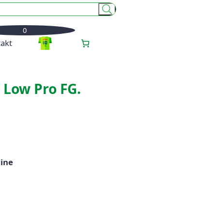
0
akt
 Low Pro FG.
ine