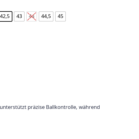
42,5
43
44
44,5
45
unterstützt präzise Ballkontrolle, während