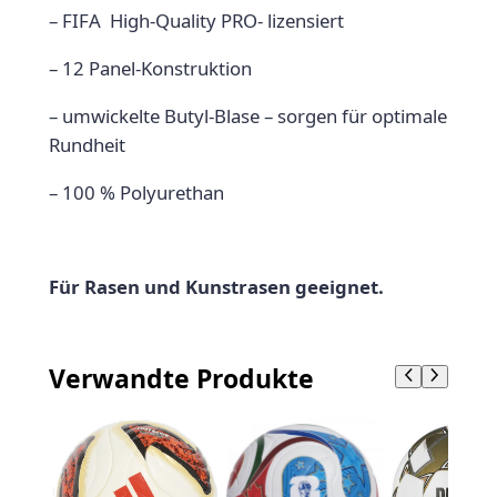
e
– FIFA High-Quality PRO- lizensiert
n
g
– 12 Panel-Konstruktion
e
– umwickelte Butyl-Blase – sorgen für optimale
Rundheit
– 100 % Polyurethan
Für Rasen und Kunstrasen geeignet.
Verwandte Produkte