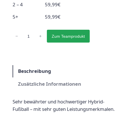
2 – 4
59,99
€
5+
59,99
€
J
−
+
Zum Teamprodukt
a
k
o
I
c
Beschreibung
o
Zusätzliche Informationen
n
i
c
Sehr bewährter und hochwertiger Hybrid-
2
Fußball – mit sehr guten Leistungsmerkmalen.
5
M