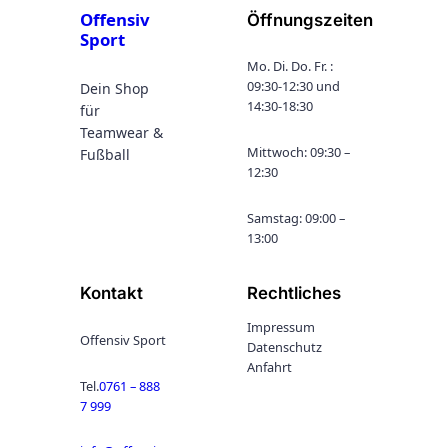
,
Offensiv
Öffnungszeiten
n
9
Sport
g
Mo. Di. Do. Fr. :
9
e
09:30-12:30 und
Dein Shop
14:30-18:30
€
für
Teamwear &
Mittwoch: 09:30 –
Fußball
12:30
Samstag: 09:00 –
13:00
Kontakt
Rechtliches
Impressum
Offensiv Sport
Datenschutz
Anfahrt
Tel.
0761 – 888
7 999