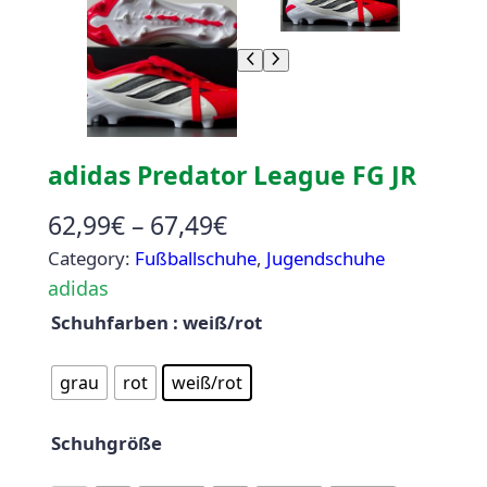
adidas Predator League FG JR
P
62,99
€
–
67,49
€
Category:
Fußballschuhe
r
, 
Jugendschuhe
adidas
e
Schuhfarben
: weiß/rot
i
s
grau
rot
weiß/rot
s
Schuhgröße
p