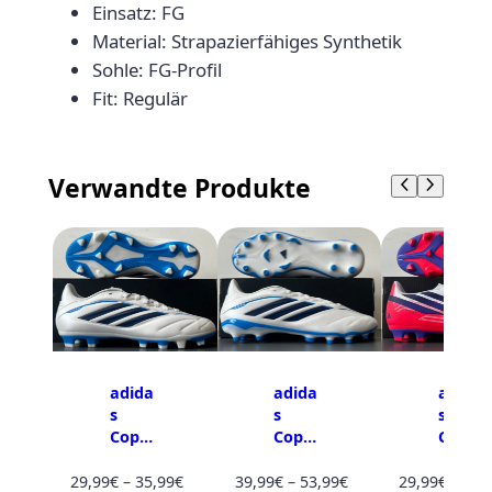
Einsatz: FG
o
s
Material: Strapazierfähiges Synthetik
r
6
Sohle: FG-Profil
L
Fit: Regulär
e
7
a
,
g
Verwandte Produkte
4
u
e
9
F
€
G
J
R
M
e
adida
adida
adida
s
s
s F50
n
Copa
Copa
Club
g
Club
Leagu
FxG JR
e
FG JR
Preisspanne:
e FG
Preisspanne:
29,99
€
–
35,99
€
39,99
€
–
53,99
€
29,99
€
–
49,