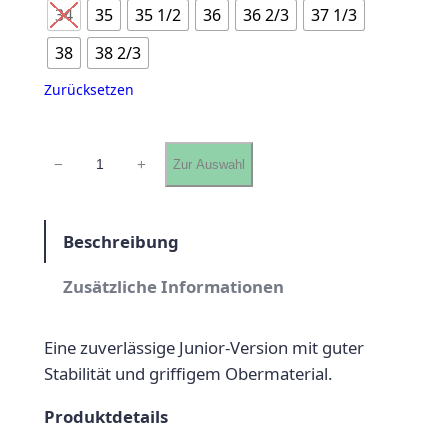
a
34
35
35 1/2
36
36 2/3
37 1/3
n
38
38 2/3
n
Zurücksetzen
e
:
a
−
+
Zur Auswahl
d
6
i
2
d
Beschreibung
a
,
s
Zusätzliche Informationen
9
P
9
r
Eine zuverlässige Junior-Version mit guter
e
€
Stabilität und griffigem Obermaterial.
d
b
a
Produktdetails
i
t