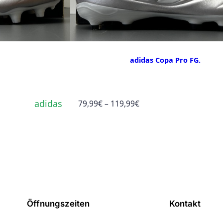
adidas Copa Pro FG.
adidas
Preisspanne:
79,99
€
–
119,99
€
79,99€
bis
119,99€
Öffnungszeiten
Kontakt