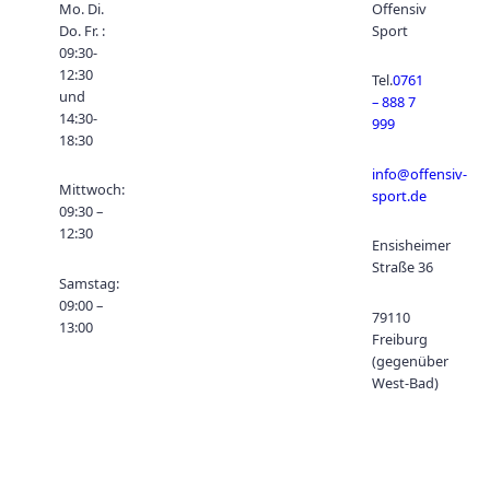
Mo. Di.
Offensiv
Do. Fr. :
Sport
09:30-
12:30
Tel.
0761
und
– 888 7
14:30-
999
18:30
info@offensiv-
Mittwoch:
sport.de
09:30 –
12:30
Ensisheimer
Straße 36
Samstag:
09:00 –
79110
13:00
Freiburg
(gegenüber
West-Bad)