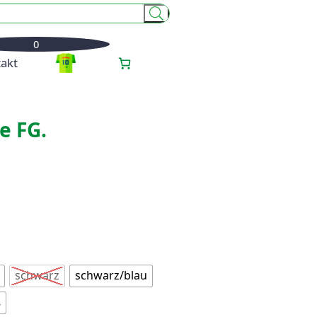
0
akt
e FG.
schwarz
schwarz/blau
ß