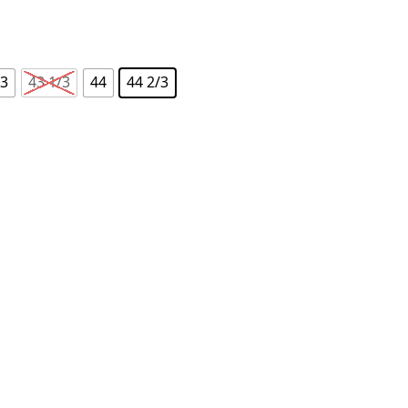
/3
43 1/3
44
44 2/3