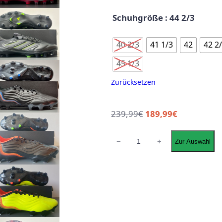
Schuhgröße
: 44 2/3
40 2/3
41 1/3
42
42 2
45 1/3
Zurücksetzen
239,99
€
189,99
€
a
−
+
Zur Auswahl
d
i
d
a
s
C