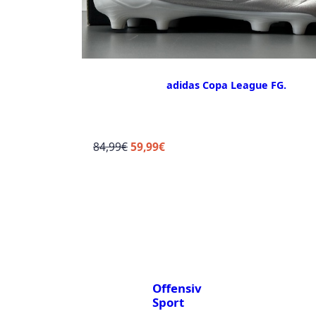
adidas Copa League FG.
Ursprünglicher
Aktueller
84,99
€
59,99
€
Preis
Preis
war:
ist:
84,99€
59,99€.
Offensiv
Sport