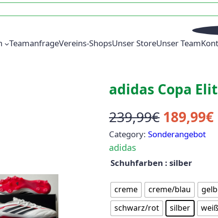
n
Teamanfrage
Vereins-Shops
Unser Store
Unser Team
Kont
adidas Copa Elit
239,99
€
189,99
€
Category:
Sonderangebot
adidas
Schuhfarben
: silber
creme
creme/blau
gelb
schwarz/rot
silber
wei