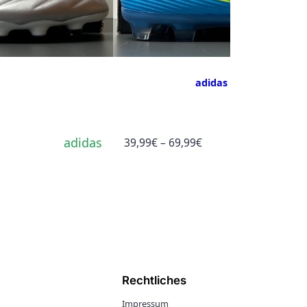
adidas F50 League FG.
adidas
Preisspanne:
39,99
€
–
69,99
€
39,99€
bis
69,99€
Rechtliches
Impressum